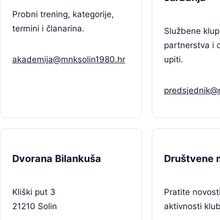
Probni trening, kategorije,
termini i članarina.
Službene klup
partnerstva i 
akademija@mnksolin1980.hr
upiti.
predsjednik@
Dvorana Bilankuša
Društvene 
Kliški put 3
Pratite novost
21210 Solin
aktivnosti klu