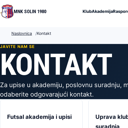
MNK SOLIN 1980
Klub
Akademija
Raspore
Naslovnica
Kontakt
JAVITE NAM SE
KONTAKT
Za upise u akademiju, poslovnu suradnju, me
odaberite odgovarajući kontakt.
Futsal akademija i upisi
Uprava klub
suradnja