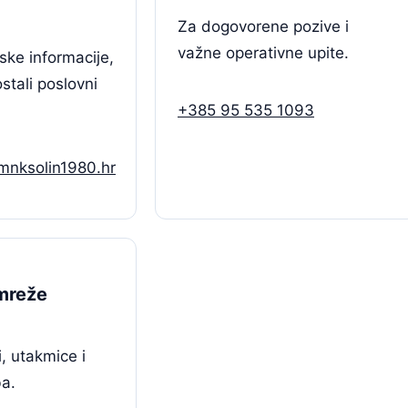
Za dogovorene pozive i
važne operativne upite.
ske informacije,
ostali poslovni
+385 95 535 1093
mnksolin1980.hr
mreže
i, utakmice i
ba.