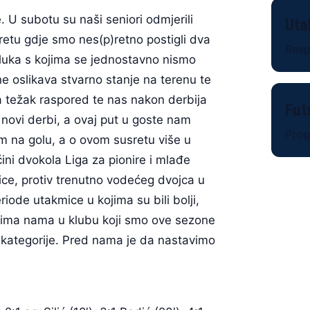
 U subotu su naši seniori odmjerili
Uta
etu gdje smo nes(p)retno postigli dva
Raspo
dluka s kojima se jednostavno nismo
t ne oslikava stvarno stanje na terenu te
ta težak raspored te nas nakon derbija
Fut
 novi derbi, a ovaj put u goste nam
Progr
 na golu, a o ovom susretu više u
ni dvokola Liga za pionire i mlađe
mice, protiv trenutno vodećeg dvojca u
riode utakmice u kojima su bili bolji,
 svima nama u klubu koji smo ove sezone
e kategorije. Pred nama je da nastavimo