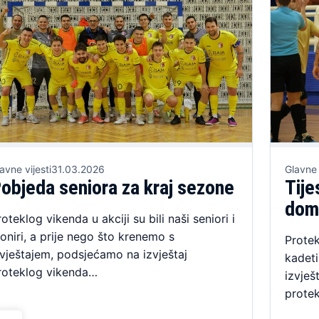
avne vijesti
31.03.2026
Glavne 
objeda seniora za kraj sezone
Tije
dom
roteklog vikenda u akciji su bili naši seniori i
ioniri, a prije nego što krenemo s
Protek
zvještajem, podsjećamo na izvještaj
kadeti
roteklog vikenda…
izvješ
prote