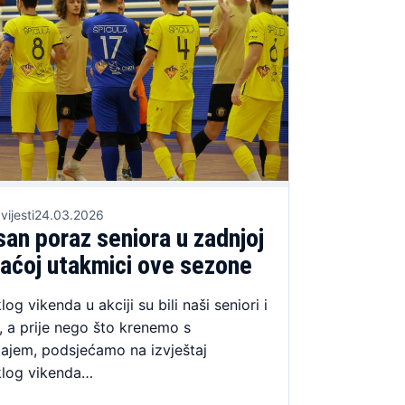
vijesti
24.03.2026
san poraz seniora u zadnjoj
aćoj utakmici ove sezone
log vikenda u akciji su bili naši seniori i
, a prije nego što krenemo s
tajem, podsjećamo na izvještaj
klog vikenda…