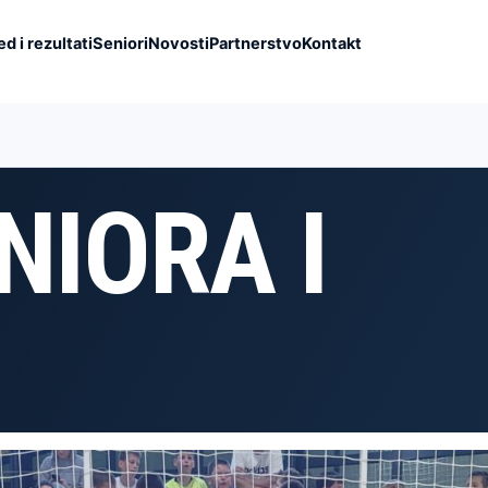
d i rezultati
Seniori
Novosti
Partnerstvo
Kontakt
NIORA I