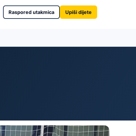
Raspored utakmica
Upiši dijete