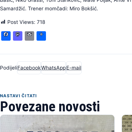
Bašić, Niko Grassi, Toni Stanković, Mate Poljak, Ante Vrd
Samardžić. Trener momčadi: Miro Bokšić.
Post Views:
718
Facebook
Mastodon
Email
Share
Podijeli
Facebook
WhatsApp
E-mail
NASTAVI ČITATI
Povezane novosti