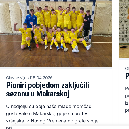
Gl
P
Glavne vijesti
15.04.2026
Pioniri pobjedom zaključili
P
sezonu u Makarskoj
p
i
U nedjelju su obje naše mlađe momčadi
p
gostovale u Makarskoj gdje su protiv
vršnjaka iz Novog Vremena odigrale svoje
prvenstvene susrete. Naši…