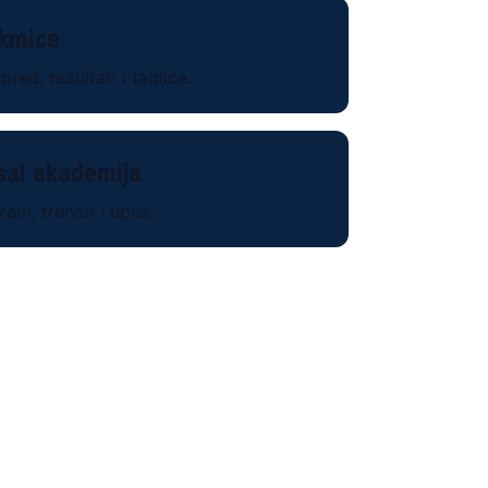
kmice
red, rezultati i tablice.
sal akademija
am, treneri i upisi.