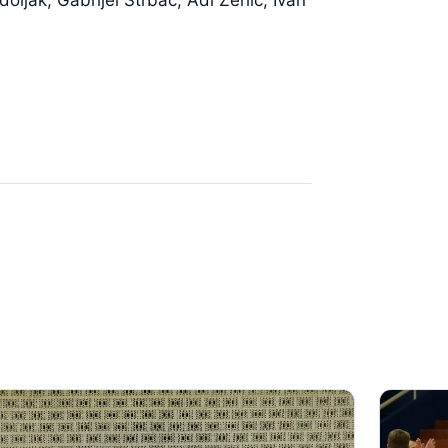
oljak, Gabrijel Štrbac, Adi Zehić, Ivan