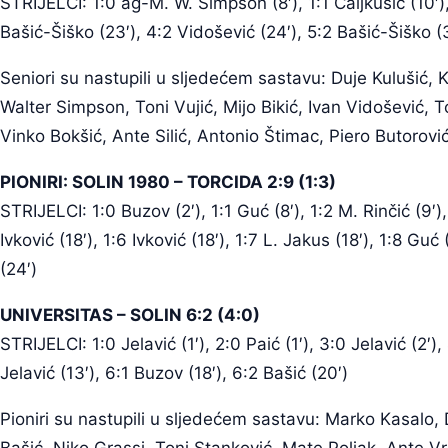
STRIJELCI: 1:0 ag-M. W. Simpson (8′), 1:1 Čaljkušić (10′), 
Bašić-Šiško (23′), 4:2 Vidošević (24′), 5:2 Bašić-Šiško (3
Seniori su nastupili u sljedećem sastavu: Duje Kulušić, K
Walter Simpson, Toni Vujić, Mijo Bikić, Ivan Vidošević,
Vinko Bokšić, Ante Silić, Antonio Štimac, Piero Butorov
PIONIRI: SOLIN 1980 – TORCIDA 2:9 (1:3)
STRIJELCI: 1:0 Buzov (2′), 1:1 Guć (8′), 1:2 M. Rinčić (9′), 
Ivković (18′), 1:6 Ivković (18′), 1:7 L. Jakus (18′), 1:8 Gu
(24′)
UNIVERSITAS – SOLIN 6:2 (4:0)
STRIJELCI: 1:0 Jelavić (1′), 2:0 Paić (1′), 3:0 Jelavić (2′),
Jelavić (13′), 6:1 Buzov (18′), 6:2 Bašić (20′)
Pioniri su nastupili u sljedećem sastavu: Marko Kasalo,