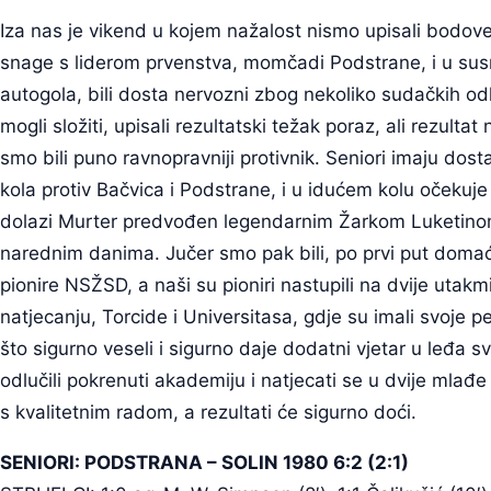
Iza nas je vikend u kojem nažalost nismo upisali bodove.
snage s liderom prvenstva, momčadi Podstrane, i u susr
autogola, bili dosta nervozni zbog nekoliko sudačkih o
mogli složiti, upisali rezultatski težak poraz, ali rezulta
smo bili puno ravnopravniji protivnik. Seniori imaju dos
kola protiv Bačvica i Podstrane, i u idućem kolu očekuje
dolazi Murter predvođen legendarnim Žarkom Luketinom
narednim danima. Jučer smo pak bili, po prvi put domaći
pionire NSŽSD, a naši su pioniri nastupili na dvije utak
natjecanju, Torcide i Universitasa, gdje su imali svoje pe
što sigurno veseli i sigurno daje dodatni vjetar u leđa
odlučili pokrenuti akademiju i natjecati se u dvije mlađ
s kvalitetnim radom, a rezultati će sigurno doći.
SENIORI: PODSTRANA – SOLIN 1980 6:2 (2:1)