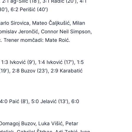
2:1 ag-Silić (18′), 3:1 Radić (20′), 4:1
0′), 6:2 Perišić (40′)
arlo Sirovica, Mateo Čaljkušić, Milan
 Tomislav Jerončić, Connor Neil Simpson,
ić. Trener momčadi: Mate Roić.
1:3 Ivković (9′), 1:4 Ivković (17′), 1:5
ć (19′), 2:8 Buzov (23′), 2:9 Karabatić
 4:0 Paić (8′), 5:0 Jelavić (13′), 6:0
 Domagoj Buzov, Luka Višić, Petar