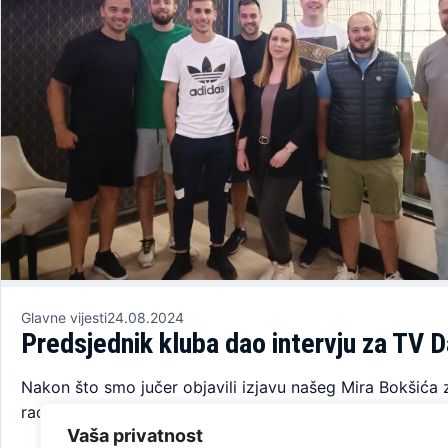
Glavne vijesti
24.08.2024
Predsjednik kluba dao intervju za TV D
Nakon što smo jučer objavili izjavu našeg Mira Bokšića z
radio, danas Vam donosimo još jedan intervju člana up
Vaša privatnost