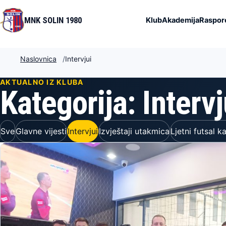
MNK SOLIN 1980
Klub
Akademija
Raspore
Naslovnica
Intervjui
AKTUALNO IZ KLUBA
Kategorija: Intervj
Sve
Glavne vijesti
Intervjui
Izvještaji utakmica
Ljetni futsal 