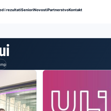
d i rezultati
Seniori
Novosti
Partnerstvo
Kontakt
ui
kamp