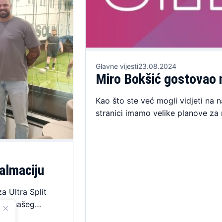
Glavne vijesti
23.08.2024
Miro Bokšić gostovao na
Kao što ste već mogli vidjeti na
stranici imamo velike planove za
almaciju
a Ultra Split
rave našeg…